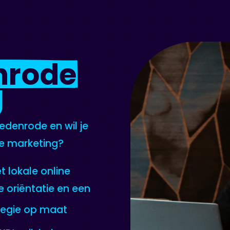
nrode
g
edenrode en wil je
ne marketing?
t lokale online
 oriëntatie en een
tegie op maat