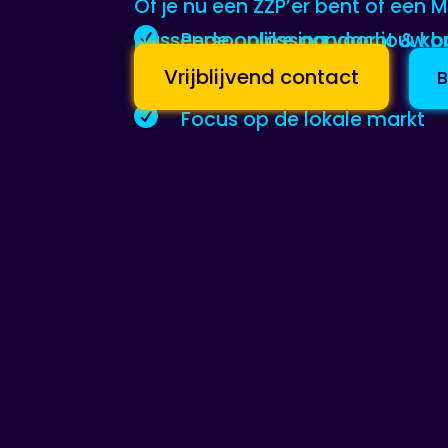
Of je nu een ZZP’er bent of een M

Persoonlijke aandacht & kort
passende oplossing voor jouw b
Vrijblijvend contact
B

Focus op de lokale markt