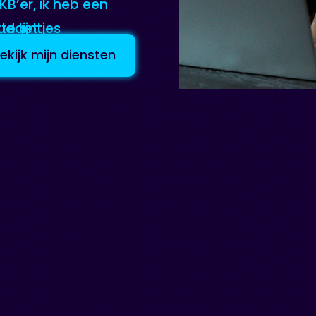
KB’er, ik heb een
e lijntjes
udget.
ekijk mijn diensten