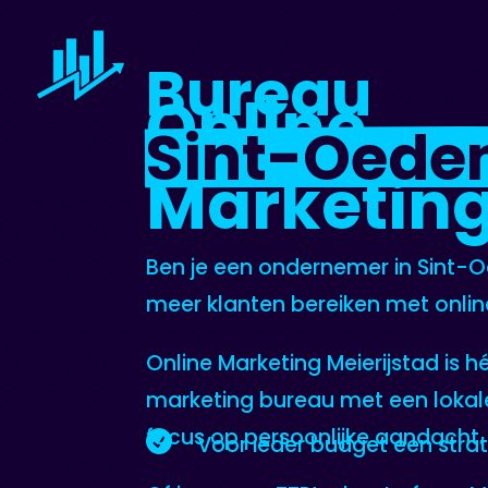
Bureau 
Online
Sint-Oede
Marketin
Ben je een ondernemer in Sint-O
meer klanten bereiken met onli
Online Marketing Meierijstad is hé
marketing bureau met een lokale
focus op persoonlijke aandacht.

Voor ieder budget een stra